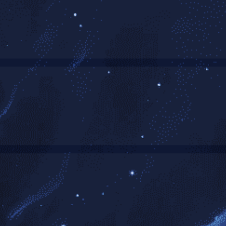
市场也正在崛起，年轻消费者更倾向于选择二手或租赁服装，这不仅符合
他们的个性化需求提供了空间。对于品牌来说，明白这一点并积极参与，
。
场的功能与设计革新
新的一年中，功能性与时尚感的结合愈发重要。现代消费者不仅希望箱包
望在设计上展现个性与品位。例如，智能行李箱的出现，使得旅行者可以
的位置，极大提升了使用体验。
箱包品牌也在不断推出多功能设计，注重安全性和便携性。比如，某知名