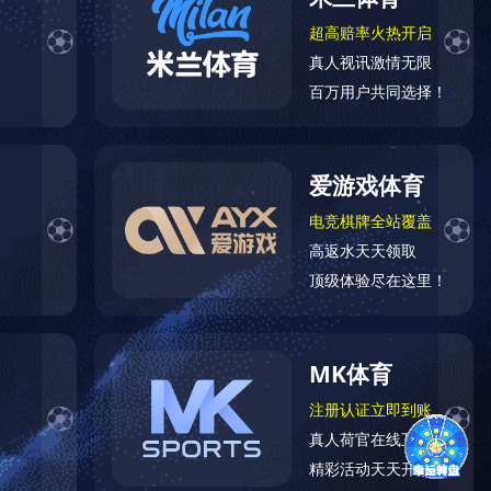
可持续发展的
将是赢得市场
能够满足日常
通过手机应用
品牌推出的多