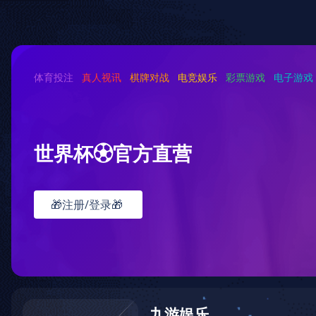
网站首页
探索20
2026/07/07
一、服饰行
近年来，越
年，预计将
开始与环保