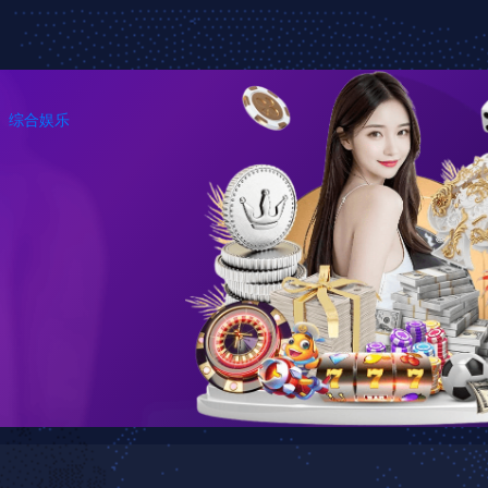
关于我们
产品中心
新闻资讯
24年服饰与玩具行业新趋势，箱包礼品市场蓬勃发展
业的可持续发展趋势
来越多的消费者开始关注服饰的可持续性，尤其是在环保意识日益增强的背景
有更多品牌推出环保系列，使用可回收材料和生态染料。例如，一些大型
机构合作，推出以再生材料制成的服装。